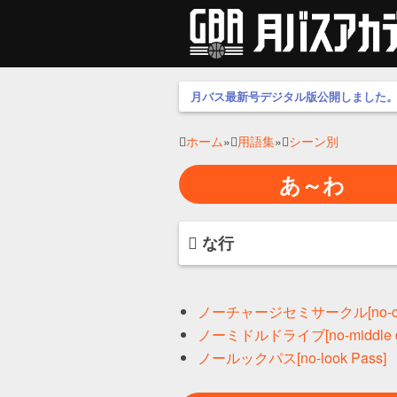
月バス最新号デジタル版公開しました
ホーム
»
用語集
»
シーン別
あ～わ
な行
ノーチャージセミサークル[no-charge
ノーミドルドライブ[no-middle dr
ノールックパス[no-look Pass]