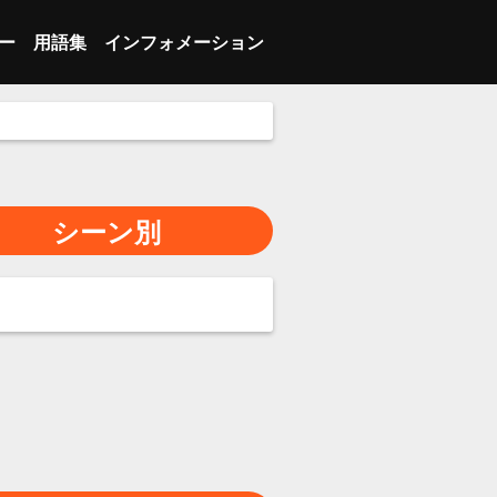
ー
用語集
インフォメーション
 ブレイク
ランジション
あ行
会員登録
 インバウンズプレー
人スキル
ランジション
か行
メンバーログイン
 インバウンズプレー
ーム
人スキル
さ行
マイページ
シーン別
 セット
の他
ーム
た行
プライバシーポリシー
ッター
の他
な行
特定商取引法に基づく表示
は行
お問い合わせ
ま行
利用推奨環境
や行
利用規約