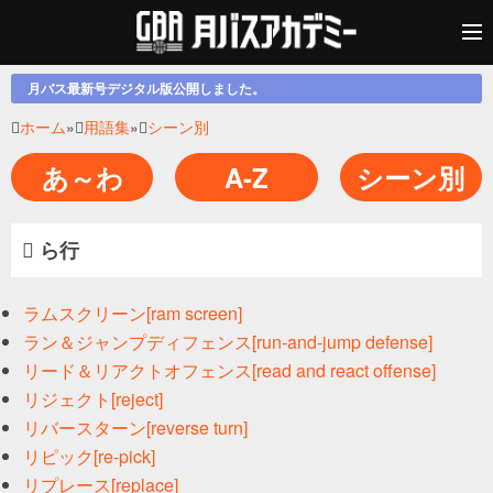
月バス最新号デジタル版公開しました。
ホーム
»
用語集
»
シーン別
あ～わ
A-Z
シーン別
ら行
ラムスクリーン[ram screen]
ラン＆ジャンプディフェンス[run-and-jump defense]
リード＆リアクトオフェンス[read and react offense]
リジェクト[reject]
リバースターン[reverse turn]
リピック[re-pick]
リプレース[replace]