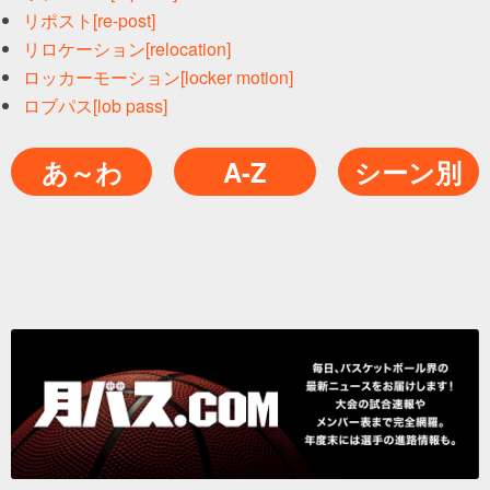
リポスト[re-post]
リロケーション[relocation]
ロッカーモーション[locker motion]
ロブパス[lob pass]
あ～わ
A-Z
シーン別