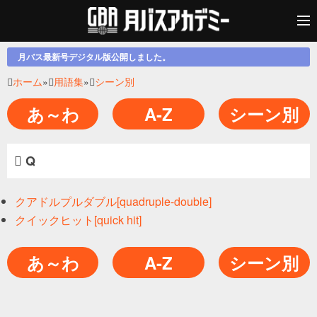
月バス最新号デジタル版公開しました。
ホーム
»
用語集
»
シーン別
あ～わ
A-Z
シーン別
Q
クアドルプルダブル[quadruple-double]
クイックヒット[quick hit]
あ～わ
A-Z
シーン別