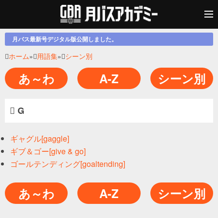
月バス最新号デジタル版公開しました。
ホーム
»
用語集
»
シーン別
あ～わ
A-Z
シーン別
G
ギャグル[gaggle]
ギブ＆ゴー[give & go]
ゴールテンディング[goaltending]
あ～わ
A-Z
シーン別