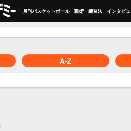
月刊バスケットボール
戦術
練習法
インタビュ
最新号
オフェンス
オフェンス
セカンダリー
指導者
ト
。
バックナンバー
ディフェンス
ベースライン
選手
個
ト
サイドライン
レフェリー
チ
個
A-Z
ハーフコート
トレーナー
そ
チ
クイック ヒ
そ
その他
]