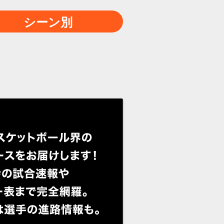
ら行
シーン別
わ行
A-Z
シーン別