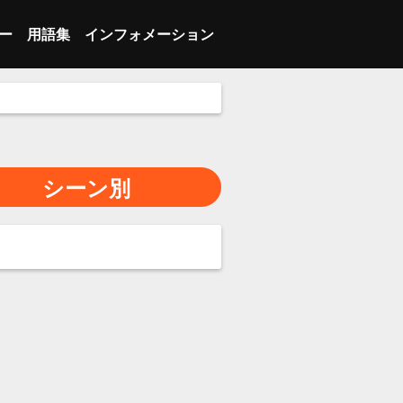
ー
用語集
インフォメーション
 ブレイク
ランジション
あ行
会員登録
 インバウンズプレー
人スキル
ランジション
か行
メンバーログイン
 インバウンズプレー
ーム
人スキル
さ行
マイページ
シーン別
 セット
の他
ーム
た行
プライバシーポリシー
ッター
の他
な行
特定商取引法に基づく表示
は行
お問い合わせ
ま行
利用推奨環境
や行
利用規約