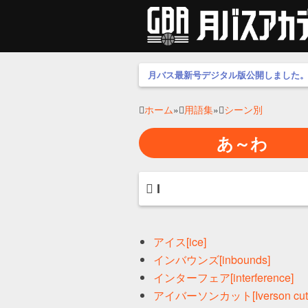
月バス最新号デジタル版公開しました
ホーム
»
用語集
»
シーン別
あ～わ
I
アイス[ice]
インバウンズ[inbounds]
インターフェア[interference]
アイバーソンカット[Iverson cut